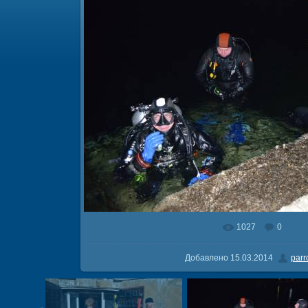
1027
0
В реальном размере
2600x172
Добавлено
15.03.2014
parr