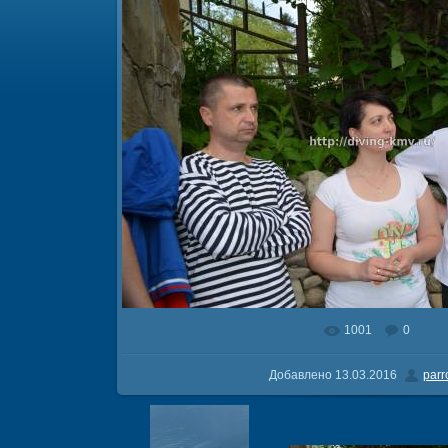
1001
0
В реальном размере
2000x132
Добавлено
13.03.2016
parr