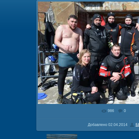
986
0
В реальном размере
1600x105
Добавлено
02.04.2014
Б