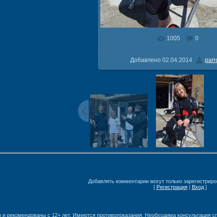
1005
0
В реальном размере
1059x160
Добавлено
02.04.2014
parr
Добавлять комментарии могут только зарегистриро
[
Регистрация
|
Вход
]
 и рекомендованы с 12+ лет. Имеются противопоказания. Необходима консультация с