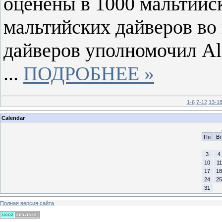
оценены в 1000 мальтийс
мальтийских дайверов во 
дайверов уполномочил Alf
...
ПОДРОБНЕЕ »
1-6
7-12
13-1
Calendar
Пн
Вт
3
4
10
11
17
18
24
25
31
Полная версия сайта