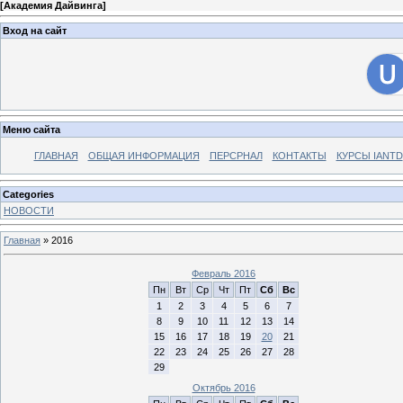
[
Академия Дайвинга
]
Вход на сайт
Меню сайта
ГЛАВНАЯ
ОБЩАЯ ИНФОРМАЦИЯ
ПЕРСРНАЛ
КОНТАКТЫ
КУРСЫ IANTD
Categories
НОВОСТИ
Главная
»
2016
Февраль 2016
Пн
Вт
Ср
Чт
Пт
Сб
Вс
1
2
3
4
5
6
7
8
9
10
11
12
13
14
15
16
17
18
19
20
21
22
23
24
25
26
27
28
29
Октябрь 2016